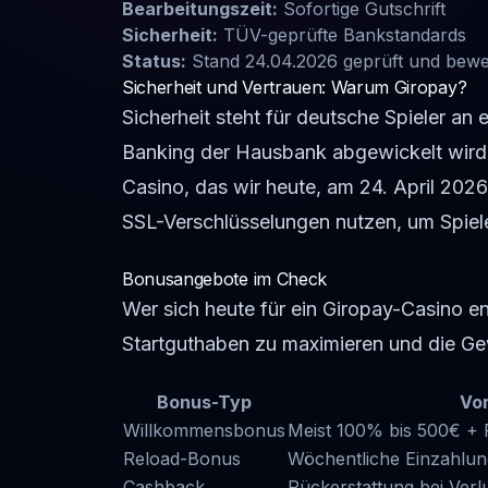
Bearbeitungszeit:
Sofortige Gutschrift
Sicherheit:
TÜV-geprüfte Bankstandards
Status:
Stand 24.04.2026 geprüft und bewe
Sicherheit und Vertrauen: Warum Giropay?
Sicherheit steht für deutsche Spieler an e
Banking der Hausbank abgewickelt wird. 
Casino, das wir heute, am 24. April 20
SSL-Verschlüsselungen nutzen, um Spiel
Bonusangebote im Check
Wer sich heute für ein Giropay-Casino e
Startguthaben zu maximieren und die Ge
Bonus-Typ
Vor
Willkommensbonus
Meist 100% bis 500€ + F
Reload-Bonus
Wöchentliche Einzahlun
Cashback
Rückerstattung bei Verl