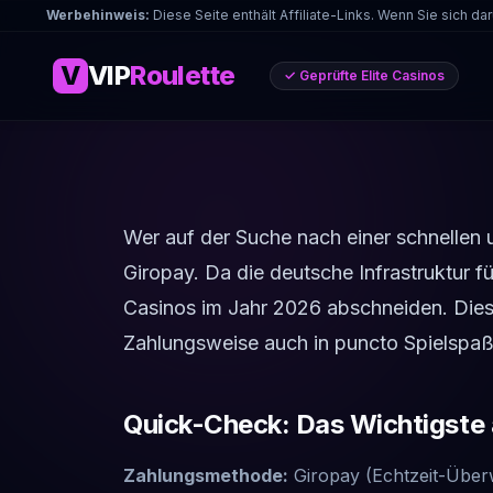
Werbehinweis:
Diese Seite enthält Affiliate-Links. Wenn Sie sich d
V
VIP
Roulette
✓ Geprüfte Elite Casinos
Wer auf der Suche nach einer schnellen 
Giropay. Da die deutsche Infrastruktur f
Casinos im Jahr 2026 abschneiden. Dies
Zahlungsweise auch in puncto Spielspaß
Quick-Check: Das Wichtigste a
Zahlungsmethode:
Giropay (Echtzeit-Über