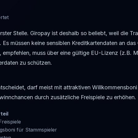
rtet
rster Stelle. Giropay ist deshalb so beliebt, weil die T
Es müssen keine sensiblen Kreditkartendaten an das C
26, empfehlen, muss über eine gültige EU-Lizenz (z.B
erdaten zu schützen.
ntscheidet, darf meist mit attraktiven Willkommensbon
winnchancen durch zusätzliche Freispiele zu erhöhen.
teil
reispiele
gsboni für Stammspieler
usten