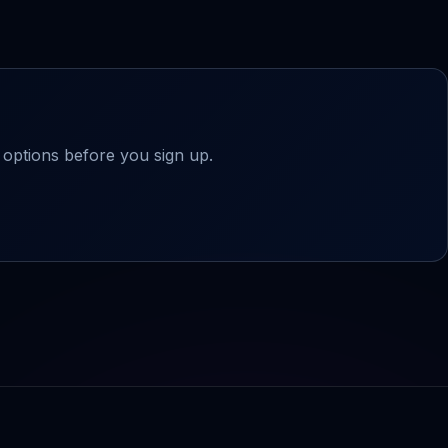
 options before you sign up.